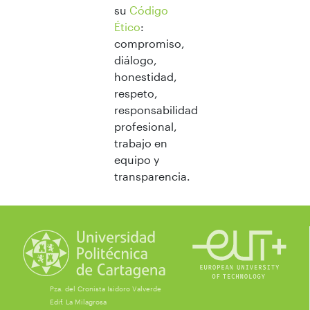
su
Código
Ético
:
compromiso,
diálogo,
honestidad,
respeto,
responsabilidad
profesional,
trabajo en
equipo y
transparencia.
Pza. del Cronista Isidoro Valverde
Edif. La Milagrosa