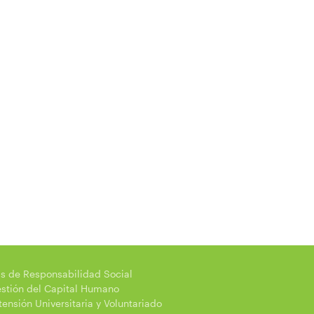
s de Responsabilidad Social
tión del Capital Humano
nsión Universitaria y Voluntariado