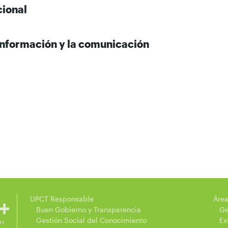
cional
 información y la comunicación
UPCT Responsable
Área
Buen Gobierno y Transparencia
Ges
Gestión Social del Conocimiento
Exte