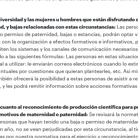
niversidad y las mujeres u hombres que están disfrutando
, y bajas relacionadas con estas circunstancias:
Las perso
o permiso de paternidad, bajas o estancias, podrán optar 
 con la organización a efectos formativos e informativos, p
liten los sistemas y los canales de comunicación necesario
do a las siguientes fórmulas: Las personas en estas situaci
l a utilizar: le enviarán correos electrónicos cuando lo est
untuales por cuestiones que quieran plantearles, etc. Así m
bién ofrecerá la posibilidad a estas personas de asistir a 
, y les podrá remitir información sobre acciones formativas
n cuanto al reconocimiento de producción científica para 
 motivos de maternidad o paternidad:
Se revisará la normat
ersonas que hayan tenido una baja o permiso de maternidad
 año, no se vean perjudicadas por esta circunstancia, al 
as por nuestra normativa para el ejercicio y reconocimiento