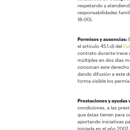
respetando y atendiend
responsabilidades famili
18:00).
Permisos y ausencias:
E
el artículo 45.1.d) del
Es
contrato durante trece 
múltiples en dos días m
conozcan este derecho 
dando difusión a este d
forma visible los permis
Prestaciones y ayudas v
condiciones, a las pres
que éstas tienen para co
aportando iniciativas p
iniciada en el año 2007.