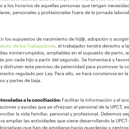
o a los horarios de aquellas personas que tengan necesida
ares, personales y profesionales fuera de la jornada laboral
n los supuestos de nacimiento de hij@, adopción o acogi
tatuto de los Trabajadores
, el trabajador tendrá derecho a l
días ininterrumpidos, ampliables en el supuesto de parto,
ás por cada hijo a partir del segundo. Se fomentará y favo
y disfruten este permiso de paternidad para promover la c
erecho regulado por Ley. Para ello, se hará constancia en la
os y partes de baja.
inculadas a la conciliación:
Facilitar la información y el a
taciones y ayudas que se ofrezcan al personal de la UPCT, e
nciliar la vida familiar, personal y profesional. Debemos se
ara ampliar las actividades que viene desarrollando la UPCT
 Iniciativas que han de ampliarse hacia guarderías y centro