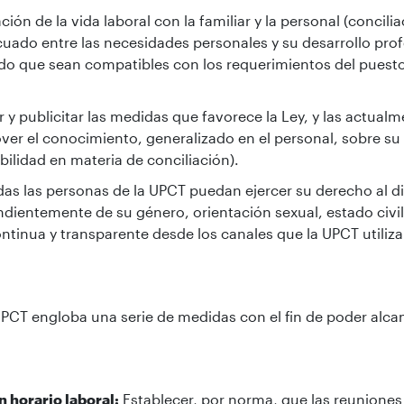
ción de la vida laboral con la familiar y la personal (concil
ecuado entre las necesidades personales y su desarrollo prof
o que sean compatibles con los requerimientos del puesto 
r y publicitar las medidas que favorece la Ley, y las actual
er el conocimiento, generalizado en el personal, sobre su 
bilidad en materia de conciliación).
das las personas de la UPCT puedan ejercer su derecho al d
ndientemente de su género, orientación sexual, estado civil
ntinua y transparente desde los canales que la UPCT utiliz
 UPCT engloba una serie de medidas con el fin de poder alca
 horario laboral:
Establecer, por norma, que las reuniones