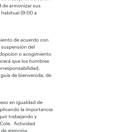
d de armonizar sus
 habitual (9:00 a
miento de acuerdo con
a suspensión del
 adopción o acogimiento
recerá que los hombres
orresponsabilidad,
 guía de bienvenida, de
cceso en igualdad de
xplicando la importancia
guir trabajando y
-Cole. Actividad
s de atención.