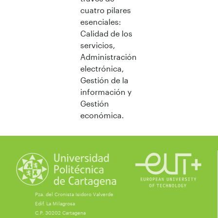
cuatro pilares
esenciales:
Calidad de los
servicios,
Administración
electrónica,
Gestión de la
información y
Gestión
económica.
Pza. del Cronista Isidoro Valverde
Edif. La Milagrosa
C.P. 30202 Cartagena