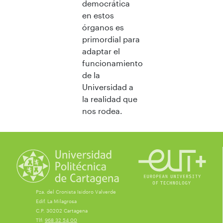
democrática
en estos
órganos es
primordial para
adaptar el
funcionamiento
de la
Universidad a
la realidad que
nos rodea.
Pza. del Cronista Isidoro Valverde
Edif. La Milagrosa
C.P. 30202 Cartagena
Tlf:
968 32 54 00