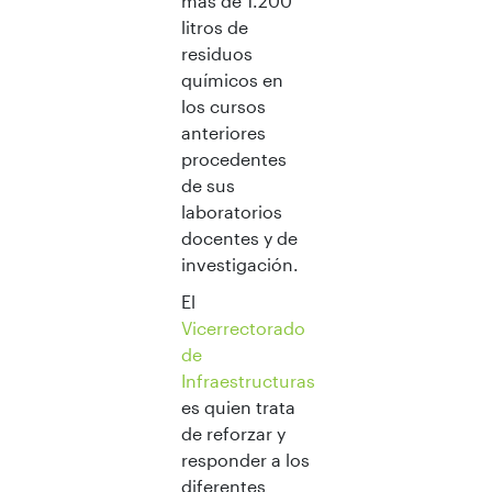
más de 1.200
litros de
residuos
químicos en
los cursos
anteriores
procedentes
de sus
laboratorios
docentes y de
investigación.
El
Vicerrectorado
de
Infraestructuras
es quien trata
de reforzar y
responder a los
diferentes